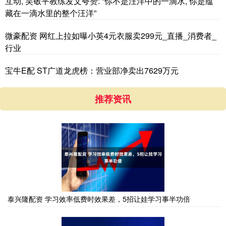
互动, 吴敬平教练发文夸赞: “你不是汪洋中的一滴水, 你是蕴
藏在一滴水里的整个汪洋”
微豪配资 网红上拉如曝小英4元衣服卖299元_直播_消费者_
行业
宝牛E配 ST广道龙虎榜：营业部净卖出7629万元
推荐资讯
泰兴隆配资 学习效率低费时效果差，5招让娃学习事半功倍