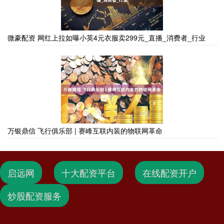
微豪配资 网红上拉如曝小英4元衣服卖299元_直播_消费者_行业
万银鼎信 飞行俱乐部 | 赛峰互联内装的物联网革命
启远网
十大配资平台
在线配资开户
炒股配资服务