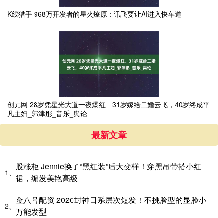
K线猎手 968万开发者的星火燎原：讯飞要让AI进入快车道
创元网 28岁凭星光大道一夜爆红，31岁嫁给二婚云飞，40岁终成平
凡主妇_郭津彤_音乐_舆论
最新文章
股涨柜 Jennie换了“黑红装”后大变样！穿黑吊带搭小红
1、
裙，编发美艳高级
金八号配资 2026封神日系层次短发！不挑脸型的显脸小
2、
万能发型