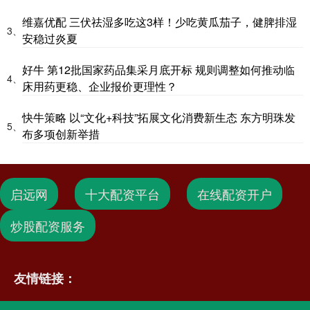
维嘉优配 三伏祛湿多吃这3样！少吃黄瓜茄子，健脾排湿
3、
安稳过炎夏
好牛 第12批国家药品集采月底开标 规则调整如何推动临
4、
床用药更稳、企业报价更理性？
快牛策略 以“文化+科技”拓展文化消费新生态 东方明珠发
5、
布多项创新举措
启远网
十大配资平台
在线配资开户
炒股配资服务
友情链接：