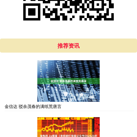
推荐资讯
金信达 驳余茂春的满纸荒唐言