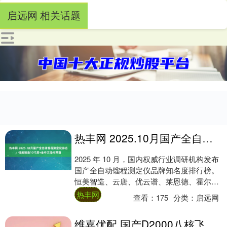
启远网 相关话题
热丰网 2025.10月国产全自动馏程测定仪排名：恒美智造10寸屏+全中文操作界面
2025 年 10 月，国内权威行业调研机构发布
国产全自动馏程测定仪品牌知名度排行榜。
恒美智造、云唐、优云谱、莱恩德、霍尔
德、来因、宏微量子依次入选热丰网，榜
热丰网
查看：
175
分类：
启远网
单....
维嘉优配 国产D2000八核飞腾主板，信息化领域发展的安全保障