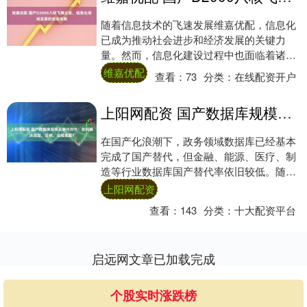
随着信息技术的飞速发展维嘉优配，信息化
已成为推动社会进步和经济发展的关键力
量。然而，信息化建设过程中也面临着诸多
安全风险，如数据泄露、网络病毒、系统故
维嘉优配
查看：
73
分类：
在线配资开户
障等，为确....
上阳网配资 国产数据库规模化替代时代：如何解决选型、迁移、运维难题？
在国产化浪潮下，政务领域数据库已经基本
完成了国产替代，但金融、能源、医疗、制
造等行业数据库国产替代率依旧较低。随着
国产化向各领域加速渗透，数据库国产化已
上阳网配资
进入规模....
查看：
143
分类：
十大配资平台
启远网文章已加载完成
个股实时涨跌榜