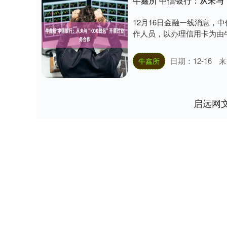
牛鑫所 中信银行：从未与“
12月16日金融一线消息
作人员，以办理信用卡为由牛鑫
日期：12-16
来
牛鑫所
启远网