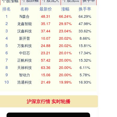
个股涨幅
排名
名称
最新价
涨幅
换手率
1
N森合
48.31
66.24%
64.29%
2
龙鑫智能
35.17
29.97%
47.98%
3
汉鑫科技
37.44
23.04%
33.62%
4
新开普
10.07
20.02%
8.66%
5
万集科技
24.88
20.02%
15.81%
6
中巨芯
23.21
20.01%
17.34%
7
正帆科技
57.42
20.00%
15.32%
8
天禄科技
63.36
20.00%
6.11%
9
智动力
15.06
20.00%
5.78%
10
浩通科技
21.49
19.99%
16.93%
沪深京行情 实时轮播