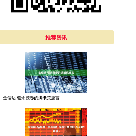
推荐资讯
金信达 驳余茂春的满纸荒唐言