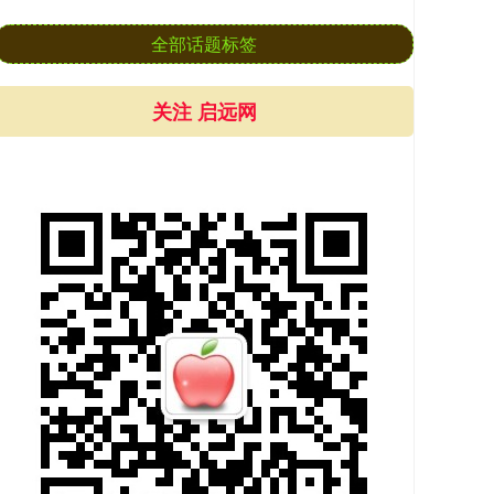
全部话题标签
关注 启远网