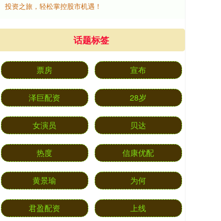
投资之旅，轻松掌控股市机遇！
话题标签
票房
宣布
泽巨配资
28岁
女演员
贝达
热度
信康优配
黄景瑜
为何
君盈配资
上线