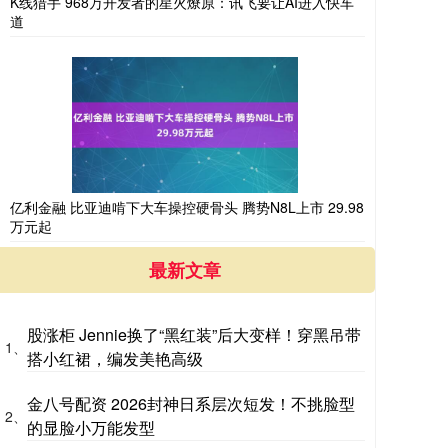
K线猎手 968万开发者的星火燎原：讯飞要让AI进入快车
道
亿利金融 比亚迪啃下大车操控硬骨头 腾势N8L上市 29.98
万元起
最新文章
股涨柜 Jennie换了“黑红装”后大变样！穿黑吊带
1、
搭小红裙，编发美艳高级
金八号配资 2026封神日系层次短发！不挑脸型
2、
的显脸小万能发型