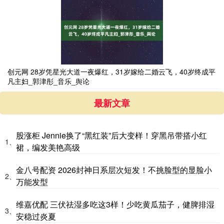
创元网 28岁凭星光大道一夜爆红，31岁嫁给二婚云飞，40岁终成平
凡主妇_郭津彤_音乐_舆论
最新文章
股涨柜 Jennie换了“黑红装”后大变样！穿黑吊带搭小红
1、
裙，编发美艳高级
金八号配资 2026封神日系层次短发！不挑脸型的显脸小
2、
万能发型
维嘉优配 三伏祛湿多吃这3样！少吃黄瓜茄子，健脾排湿
3、
安稳过炎夏