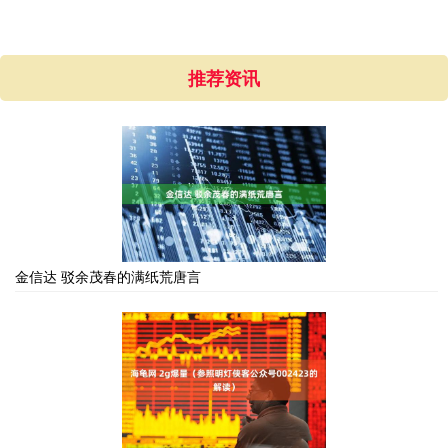
推荐资讯
金信达 驳余茂春的满纸荒唐言