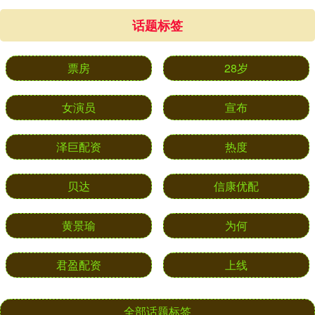
话题标签
票房
28岁
女演员
宣布
泽巨配资
热度
贝达
信康优配
黄景瑜
为何
君盈配资
上线
全部话题标签