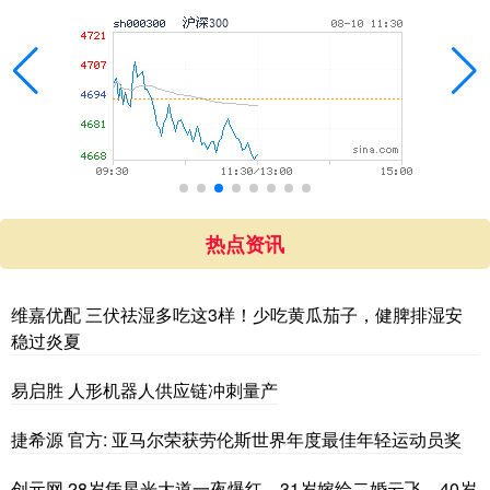
热点资讯
维嘉优配 三伏祛湿多吃这3样！少吃黄瓜茄子，健脾排湿安
稳过炎夏
易启胜 人形机器人供应链冲刺量产
捷希源 官方: 亚马尔荣获劳伦斯世界年度最佳年轻运动员奖
创元网 28岁凭星光大道一夜爆红，31岁嫁给二婚云飞，40岁