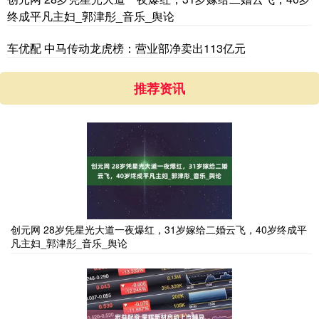
终成平凡主妇_郭津彤_音乐_舆论
车优配 中马传动龙虎榜：营业部净卖出113亿元
推荐资讯
创元网 28岁凭星光大道一夜爆红，31岁嫁给二婚云飞，40岁终成平
凡主妇_郭津彤_音乐_舆论