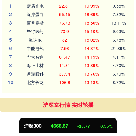
1
蓝盾光电
22.81
19.99%
0.55%
2
近岸蛋白
55.45
18.69%
7.82%
3
百普赛斯
76.73
18.50%
13.11%
4
毕得医药
70.9
15.10%
9.03%
5
海达尔
82
15.02%
6.78%
6
中能电气
7.56
14.37%
21.89%
7
华大智造
61.47
14.19%
4.11%
8
海正生材
11.81
13.89%
4.70%
9
普瑞眼科
37.94
13.76%
6.79%
10
北方长龙
106.8
13.18%
8.72%
沪深京行情 实时轮播
沪深300
4668.67
-25.77
-0.55%