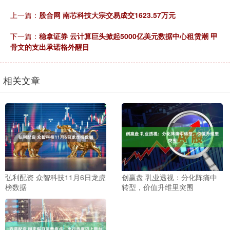
上一篇：
股合网 南芯科技大宗交易成交1623.57万元
下一篇：
稳拿证券 云计算巨头掀起5000亿美元数据中心租赁潮 甲
骨文的支出承诺格外醒目
相关文章
弘利配资 众智科技11月6日龙虎
创赢盘 乳业透视：分化阵痛中
榜数据
转型，价值升维里突围