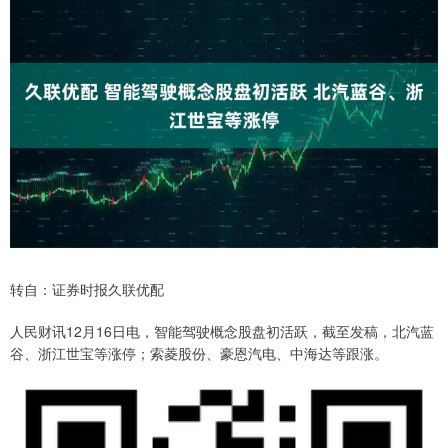
转自：证券时报久联优配
人民财讯12月16日电，智能驾驶概念股盘初活跃，截至发稿，北汽蓝
谷、浙江世宝等涨停；索菱股份、豪恩汽电、中海达等跟涨。