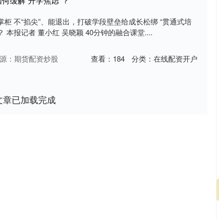
如何缓解“升学焦虑”？
柜 不“掐尖”、能退出，打破学段壁垒给成长松绑 “贯通式培
 本报记者 董小红 吴晓颖 40分钟的融合课堂....
源：期货配资炒股
查看：
184
分类：
在线配资开户
文章已加载完成