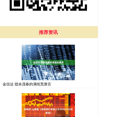
推荐资讯
金信达 驳余茂春的满纸荒唐言