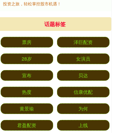
投资之旅，轻松掌控股市机遇！
话题标签
票房
泽巨配资
28岁
女演员
宣布
贝达
热度
信康优配
黄景瑜
为何
君盈配资
上线