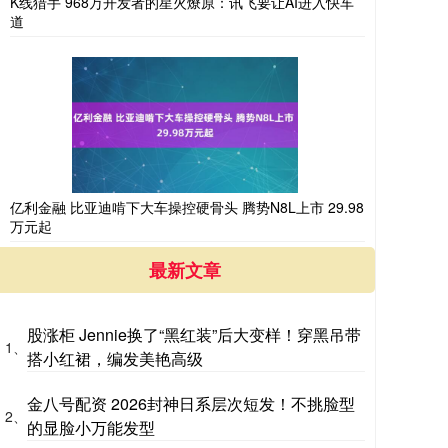
K线猎手 968万开发者的星火燎原：讯飞要让AI进入快车
道
亿利金融 比亚迪啃下大车操控硬骨头 腾势N8L上市 29.98
万元起
最新文章
股涨柜 Jennie换了“黑红装”后大变样！穿黑吊带
1、
搭小红裙，编发美艳高级
金八号配资 2026封神日系层次短发！不挑脸型
2、
的显脸小万能发型