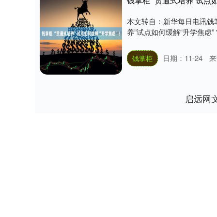
钱掌柜 “贯通式培养”试点
本文转自：新华每日电讯钱掌
养”试点如何缓解“升学焦虑”？
日期：11-24
来
钱掌柜
启远网