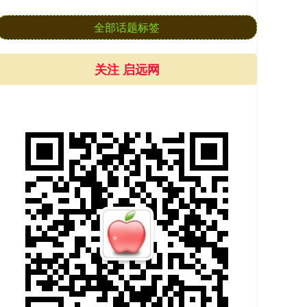
全部话题标签
关注 启远网