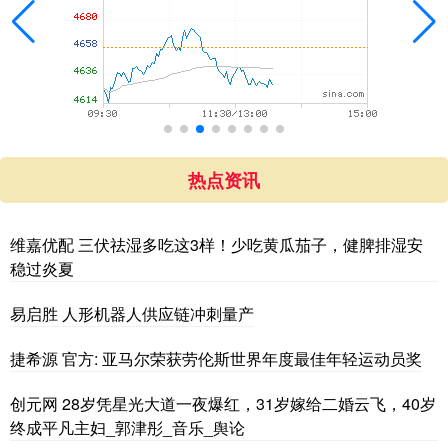
热点资讯
维嘉优配 三伏祛湿多吃这3样！少吃黄瓜茄子，健脾排湿安
稳过炎夏
易启胜 人形机器人供应链冲刺量产
捷希源 官方: 亚马尔荣获劳伦斯世界年度最佳年轻运动员奖
创元网 28岁凭星光大道一夜爆红，31岁嫁给二婚云飞，40岁
终成平凡主妇_郭津彤_音乐_舆论