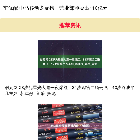
车优配 中马传动龙虎榜：营业部净卖出113亿元
推荐资讯
创元网 28岁凭星光大道一夜爆红，31岁嫁给二婚云飞，40岁终成平
凡主妇_郭津彤_音乐_舆论