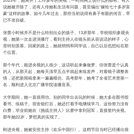
2023年，她离开了工作多年的央视，一时间网上说什么的都有。有人
说她被开除了，还有人传她私生活有问题，甚至编出“嫁给七十多岁富
豪”这样的故事。如今几年过去，那些当初说得有鼻子有眼的传言，早
已不攻自破。
张蕾小时候并不是什么特别出众的孩子。13岁那年，学校组织参观央
视，她第一次走进演播厅，看到主持人在镜头前从容说话的样子，心
里特别羡慕。回家的路上，她就悄悄和同学说，自己以后也想站在那
个位置。
那个年代，能进央视的人很少，这话听起来像做梦。但张蕾是个认真
的人，从那天起，她每天清早五点半就起来练发声，对着镜子调整表
情，还把新闻稿拿来一遍遍模仿。高考那年，她考了全省艺术类第一
名，顺利进入北京广播学院读播音系。
大学期间，她一直很用功。别的同学出去玩的时候，她大多在图书馆
看书、练稿子。宿舍熄灯后，她还打着手电继续学习。这份努力没有
白费，毕业前她在《挑战主持人》比赛中拿到冠军，直接签约央视。
那年她22岁，梦想真的实现了。
刚进央视，她被安排主持《欢乐中国行》。这档节目当时已经播出很