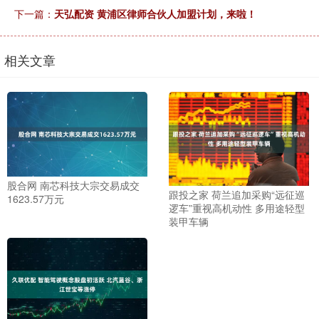
下一篇：
天弘配资 黄浦区律师合伙人加盟计划，来啦！
相关文章
股合网 南芯科技大宗交易成交
跟投之家 荷兰追加采购“远征巡
1623.57万元
逻车”重视高机动性 多用途轻型
装甲车辆