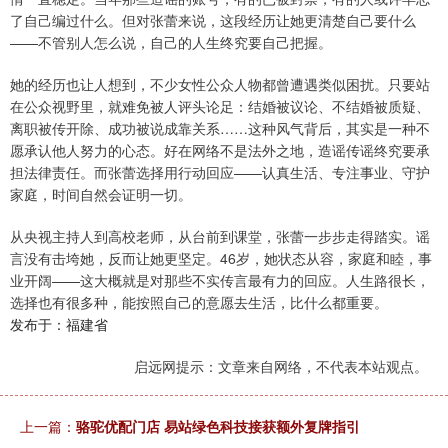
了自己编过什么。但对张蕾来说，这段经历让她更清楚自己要什么
——不管别人怎么说，自己的人生终究要自己把握。
她的经历也让人想到，不少女性公众人物都曾遭遇类似困扰。只要站
在公众视野里，就难免被人评头论足：结婚被议论、不结婚被质疑、
离职被传开除、成功被说成靠关系……这种风气背后，其实是一种不
愿承认他人努力的心态。好在网络不是法外之地，造谣传谣终究要承
担法律责任。而张蕾选择用行动回应——认真生活、专注事业、守护
家庭，时间自然会证明一切。
从央视主持人到高校老师，从台前到课堂，张蕾一步步走得踏实。谣
言没有击垮她，反而让她更坚定。46岁，她状态从容，家庭和睦，事
业开阔——这大概就是对那些不实传言最有力的回应。人生路很长，
选择也有很多种，能按照自己的意愿去生活，比什么都重要。
发布于：福建省
启远网提示：文章来自网络，不代表本站观点。
上一篇：
骆驼优配门店 易站绿色科技接获额外复牌指引