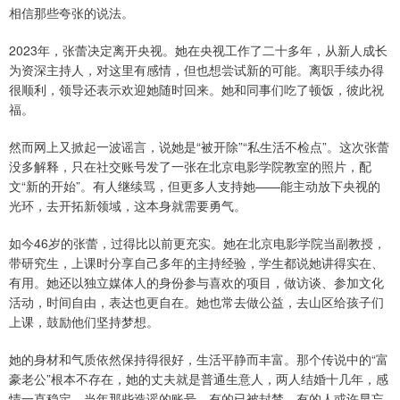
相信那些夸张的说法。
2023年，张蕾决定离开央视。她在央视工作了二十多年，从新人成长
为资深主持人，对这里有感情，但也想尝试新的可能。离职手续办得
很顺利，领导还表示欢迎她随时回来。她和同事们吃了顿饭，彼此祝
福。
然而网上又掀起一波谣言，说她是“被开除”“私生活不检点”。这次张蕾
没多解释，只在社交账号发了一张在北京电影学院教室的照片，配
文“新的开始”。有人继续骂，但更多人支持她——能主动放下央视的
光环，去开拓新领域，这本身就需要勇气。
如今46岁的张蕾，过得比以前更充实。她在北京电影学院当副教授，
带研究生，上课时分享自己多年的主持经验，学生都说她讲得实在、
有用。她还以独立媒体人的身份参与喜欢的项目，做访谈、参加文化
活动，时间自由，表达也更自在。她也常去做公益，去山区给孩子们
上课，鼓励他们坚持梦想。
她的身材和气质依然保持得很好，生活平静而丰富。那个传说中的“富
豪老公”根本不存在，她的丈夫就是普通生意人，两人结婚十几年，感
情一直稳定。当年那些造谣的账号，有的已被封禁，有的人或许早忘