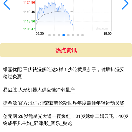
热点资讯
维嘉优配 三伏祛湿多吃这3样！少吃黄瓜茄子，健脾排湿安
稳过炎夏
易启胜 人形机器人供应链冲刺量产
捷希源 官方: 亚马尔荣获劳伦斯世界年度最佳年轻运动员奖
创元网 28岁凭星光大道一夜爆红，31岁嫁给二婚云飞，40岁
终成平凡主妇_郭津彤_音乐_舆论