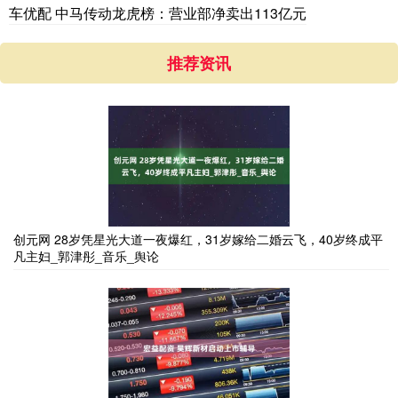
车优配 中马传动龙虎榜：营业部净卖出113亿元
推荐资讯
创元网 28岁凭星光大道一夜爆红，31岁嫁给二婚云飞，40岁终成平
凡主妇_郭津彤_音乐_舆论