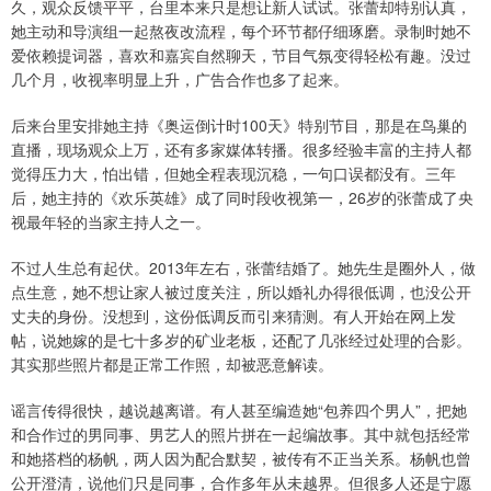
久，观众反馈平平，台里本来只是想让新人试试。张蕾却特别认真，
她主动和导演组一起熬夜改流程，每个环节都仔细琢磨。录制时她不
爱依赖提词器，喜欢和嘉宾自然聊天，节目气氛变得轻松有趣。没过
几个月，收视率明显上升，广告合作也多了起来。
后来台里安排她主持《奥运倒计时100天》特别节目，那是在鸟巢的
直播，现场观众上万，还有多家媒体转播。很多经验丰富的主持人都
觉得压力大，怕出错，但她全程表现沉稳，一句口误都没有。三年
后，她主持的《欢乐英雄》成了同时段收视第一，26岁的张蕾成了央
视最年轻的当家主持人之一。
不过人生总有起伏。2013年左右，张蕾结婚了。她先生是圈外人，做
点生意，她不想让家人被过度关注，所以婚礼办得很低调，也没公开
丈夫的身份。没想到，这份低调反而引来猜测。有人开始在网上发
帖，说她嫁的是七十多岁的矿业老板，还配了几张经过处理的合影。
其实那些照片都是正常工作照，却被恶意解读。
谣言传得很快，越说越离谱。有人甚至编造她“包养四个男人”，把她
和合作过的男同事、男艺人的照片拼在一起编故事。其中就包括经常
和她搭档的杨帆，两人因为配合默契，被传有不正当关系。杨帆也曾
公开澄清，说他们只是同事，合作多年从未越界。但很多人还是宁愿