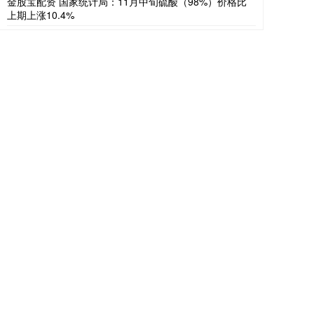
金股宝配资 国家统计局：11月中旬硫酸（98%）价格比
上期上涨10.4%