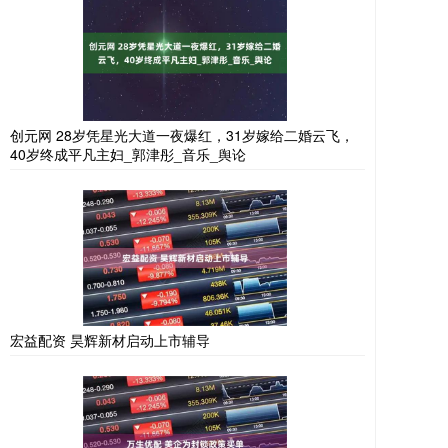
创元网 28岁凭星光大道一夜爆红，31岁嫁给二婚云飞，
40岁终成平凡主妇_郭津彤_音乐_舆论
宏益配资 昊辉新材启动上市辅导