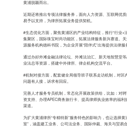
黄浦脱颖而出。
近期还将推出专项法律服务券，面向人力资源、互联网优质
易予以支持，为律所拓展业务提供契机。
#生态优化方面，聚焦黄浦区的产业结构特征，推行“行业+法
集聚区，国际珠宝时尚功能区，拓展法律服务新兴赛道。关
源服务机构德科书院，为企业开展“陪伴式”出海提供法律服
通过办好外滩金融法律论坛、外滩法治汇、新天地智慧堂等
业法总等资源，搭建中外律所、律企机构交流平台。
#机制对接方面，配套健全局领导班子联系走访机制，对区
问题有人接，诉求有回应。
完善人才服务专员机制，常态化开展政策供给，比如：对聘
资支持、办理APEC商务旅行卡、提高律师执业效率的福
渠道。
为扩大黄浦律所“专精特新”服务特色的影响力，也让选择黄
室”，涵盖建工业务、公司法业务、国际仲裁、海关与贸易