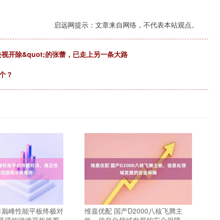
启远网提示：文章来自网络，不代表本站观点。
央视开除&quot;的张蕾，已走上另一条大路
个？
5年巅峰性能平板终极对
维嘉优配 国产D2000八核飞腾主
最强的游戏平板推荐
板，信息化领域发展的安全保障