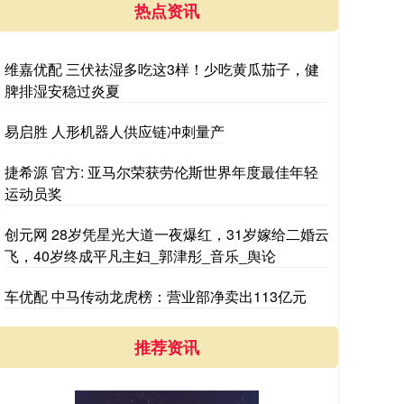
热点资讯
维嘉优配 三伏祛湿多吃这3样！少吃黄瓜茄子，健
脾排湿安稳过炎夏
易启胜 人形机器人供应链冲刺量产
捷希源 官方: 亚马尔荣获劳伦斯世界年度最佳年轻
运动员奖
创元网 28岁凭星光大道一夜爆红，31岁嫁给二婚云
飞，40岁终成平凡主妇_郭津彤_音乐_舆论
车优配 中马传动龙虎榜：营业部净卖出113亿元
推荐资讯