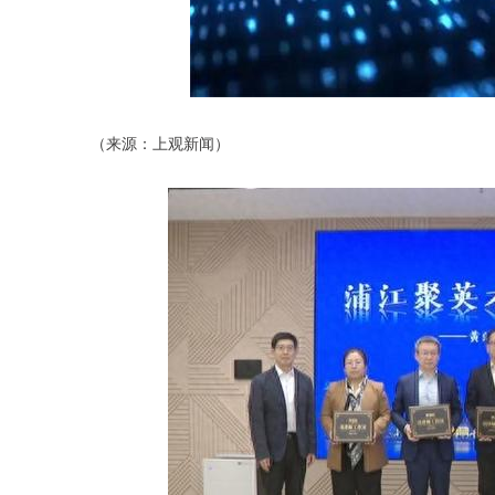
（来源：上观新闻）
深证成指
14311.01
.68
1.02%
200.89
1