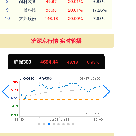
8
耐科装备
49.67
20.01%
6.83%
9
一博科技
53.33
20.01%
17.26%
10
方邦股份
146.16
20.00%
7.68%
沪深京行情 实时轮播
沪深300
4694.44
北
43.13
0.93%